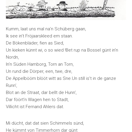
Kumm, laat uns mal na’n Schüberg gaan,
Ik see in’t Fröjaarskleed em staan.
De Bökenbläder, fien as Sied,
Un kieken künnt wi, o so wied !Bet rup na Bossel günt in’n
Nordn,
In’n Süden Hamborg, Torn an Torn,
Un rund die Dörper, een, twe, dre,
De Appelbööm blööt witt as Sne.Un still is’t in de ganze
Runn‘,
Blot an de Straat, dar bellt de Hunn‘,
Dar föört’n Wagen hen to Stadt,
Villicht ist Fernand Ahlers dat.
Mi dücht, dat dat sien Schimmels sünd,
He kümmt von Timmerhorn dar günt