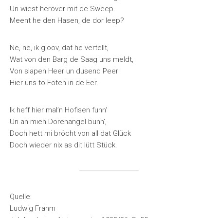
Un wiest heröver mit de Sweep.
Meent he den Hasen, de dor leep?
Ne, ne, ik glööv, dat he vertellt,
Wat von den Barg de Saag uns meldt,
Von slapen Heer un dusend Peer
Hier uns to Föten in de Eer.
Ik heff hier mal’n Hofisen funn‘
Un an mien Dörenangel bunn‘,
Doch hett mi bröcht von all dat Glück
Doch wieder nix as dit lütt Stück.
Quelle:
Ludwig Frahm