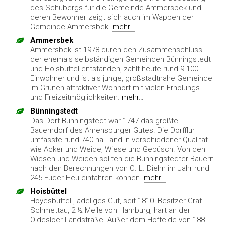
des Schübergs für die Gemeinde Ammersbek und
deren Bewohner zeigt sich auch im Wappen der
Gemeinde Ammersbek.
mehr…
Ammersbek
Ammersbek ist 1978 durch den Zusammenschluss
der ehemals selbständigen Gemeinden Bünningstedt
und Hoisbüttel entstanden, zählt heute rund 9.100
Einwohner und ist als junge, großstadtnahe Gemeinde
im Grünen attraktiver Wohnort mit vielen Erholungs-
und Freizeitmöglichkeiten.
mehr…
Bünningstedt
Das Dorf Bünningstedt war 1747 das größte
Bauerndorf des Ahrensburger Gutes. Die Dorfflur
umfasste rund 740 ha Land in verschiedener Qualität
wie Acker und Weide, Wiese und Gebüsch. Von den
Wiesen und Weiden sollten die Bünningstedter Bauern
nach den Berechnungen von C. L. Diehn im Jahr rund
245 Fuder Heu einfahren können.
mehr…
Hoisbüttel
Hoyesbüttel , adeliges Gut, seit 1810. Besitzer Graf
Schmettau, 2 ½ Meile von Hamburg, hart an der
Oldesloer Landstraße. Außer dem Hoffelde von 188