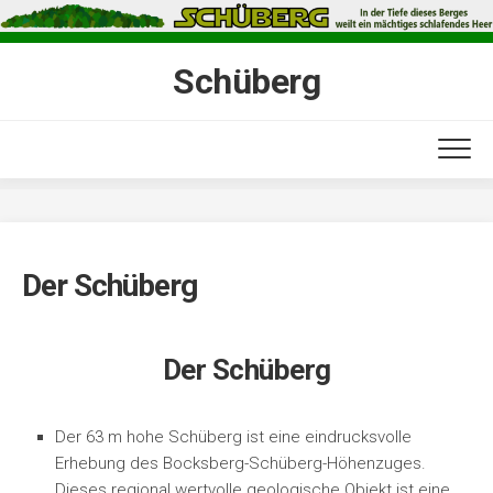
Skip
to
content
Schüberg
Der Schüberg
Der Schüberg
Der 63 m hohe Schüberg ist eine eindrucksvolle
Erhebung des Bocksberg-Schüberg-Höhenzuges.
Dieses regional wertvolle geologische Objekt ist eine