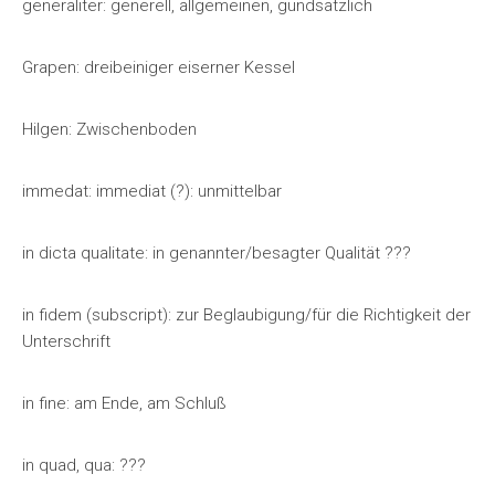
generaliter: generell, allgemeinen, gundsätzlich
Grapen: dreibeiniger eiserner Kessel
Hilgen: Zwischenboden
immedat: immediat (?): unmittelbar
in dicta qualitate: in genannter/besagter Qualität ???
in fidem (subscript): zur Beglaubigung/für die Richtigkeit der
Unterschrift
in fine: am Ende, am Schluß
in quad, qua: ???