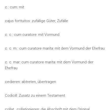
c.: cum: mit
cajus forttuitos: zufällige Güter, Zufälle
c. c.: cum curatore: mit Vormund
c. c. m.: cum curatore marita: mit dem Vormund der Ehefrau
c. c. mar: cum curatore marita: mit dem Vormund der
Ehefrau
cedieren: abtreten, übertragen
Codicill: Zusatz zu einem Testament
collat., collationieren: die Abschrift mit dem Original