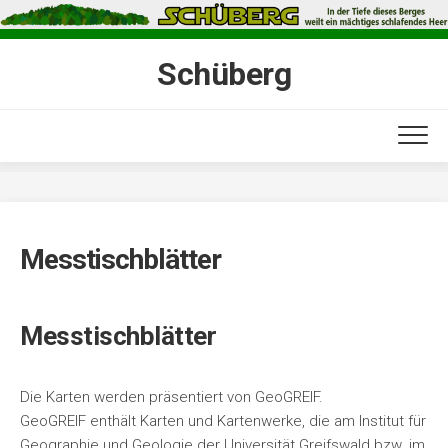
Skip
to
content
Schüberg
Messtischblätter
Messtischblätter
Die Karten werden präsentiert von GeoGREIF.
GeoGREIF enthält Karten und Kartenwerke, die am Institut für
Geographie und Geologie der Universität Greifswald bzw. im